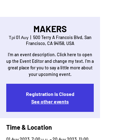
MAKERS
Τρί 01 Αυγ
  |  
500 Terry A Francois Blvd, San
Francisco, CA 94158, USA
I’m an event description. Click here to open
up the Event Editor and change my text. I’m a
great place for you to say a little more about
Registration is Closed
See other events
Time & Location
01 Αυγ 2023, 7:00 μ.μ. – 20 Αυγ 2023, 11:00