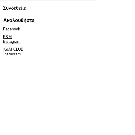
Συνδεθείτε
Ακολουθήστε
Facebook
K&M
Instagram
K&M CLUB
Instagram
YouTube
LinkedIn
Περισσότερα
3B:
Νέο
Πρόγραμμα
Γνωριμίας
Υποστήριξη
Τμήμα Υποστήριξης & Εξυπηρέτησης